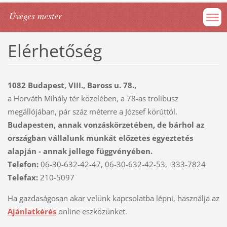
Üveges mester
Elérhetőség
1082 Budapest, VIII., Baross u. 78.,
a Horváth Mihály tér közelében, a 78-as trolibusz
megállójában, pár száz méterre a József körúttól.
Budapesten, annak vonzáskörzetében, de bárhol az
országban vállalunk munkát
előzetes egyeztetés
alapján -
annak jellege függvényében.
Telefon:
06-30-632-42-47, 06-30-632-42-53, 333-7824
Telefax:
210-5097
Ha gazdaságosan akar velünk kapcsolatba lépni, használja az
Ajánlatkérés
online eszközünket.