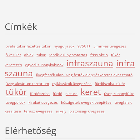
Címkék
ovális tükör fazettás tükör
nyugdíjasok
9750 Ft
3 mm-es üvegezés
8.kerület
ablak
tukor
rendkivuli nyitvatartas
friss akció
tükör
infraszauna
infra
keretezés
egyedi zuhanykabinok
szauna
üvegfesték alap;üveg festék alap;rézkeretes;akasztható
üveg akvárium terrárium
nyílászárók üvegezése
fürdőszobai tükör
tükör
keret
fürdőszoba
fürdő
picture
üveg zuhanyfülke
üvegpolcok
kirakat üvegezés
hőszigetelt üvegek beépítése
üvegfalak
készítése
terasz üvegezés
erkély
biztonsági üvegezés
Elérhetőség