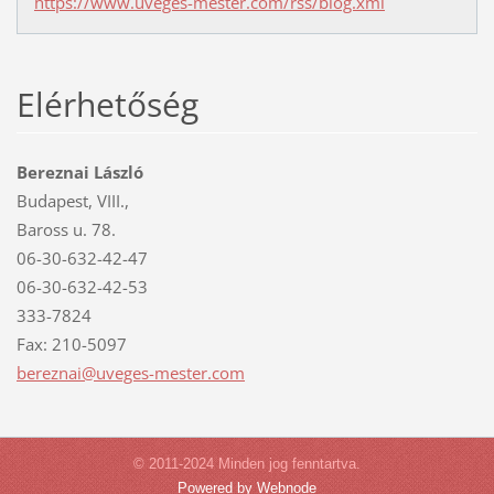
https://www.uveges-mester.com/rss/blog.xml
Elérhetőség
Bereznai László
Budapest, VIII.,
Baross u. 78.
06-30-632-42-47
06-30-632-42-53
333-7824
Fax: 210-5097
bereznai
@uveges-
mester.c
om
© 2011-2024 Minden jog fenntartva.
Powered by Webnode