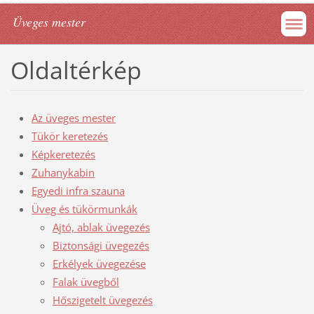
Üveges mester
Oldaltérkép
Az üveges mester
Tükör keretezés
Képkeretezés
Zuhanykabin
Egyedi infra szauna
Üveg és tükörmunkák
Ajtó, ablak üvegezés
Biztonsági üvegezés
Erkélyek üvegezése
Falak üvegből
Hőszigetelt üvegezés