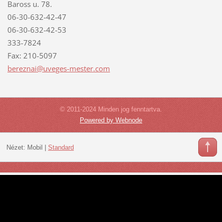
Baross u. 78.
06-30-632-42-47
06-30-632-42-53
333-7824
Fax: 210-5097
bereznai
@uveges-
mester.c
om
© 2011-2024 Minden jog fenntartva.
Powered by Webnode
Nézet:
Mobil
|
Standard