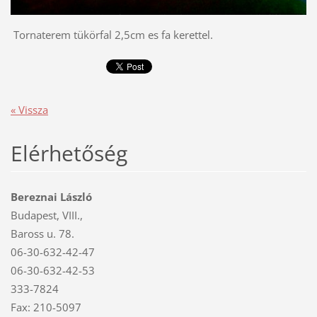
Tornaterem tükörfal 2,5cm es fa kerettel.
« Vissza
Elérhetőség
Bereznai László
Budapest, VIII.,
Baross u. 78.
06-30-632-42-47
06-30-632-42-53
333-7824
Fax: 210-5097