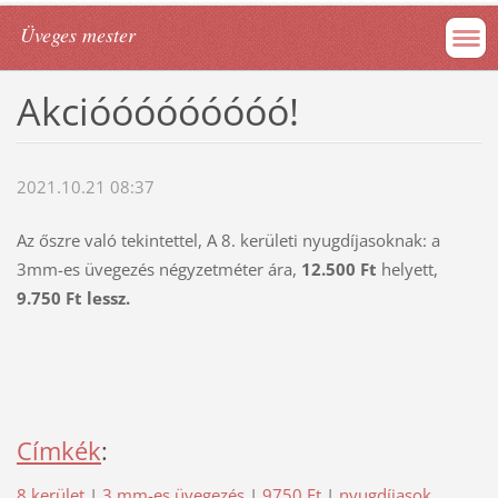
Üveges mester
Akcióóóóóóóóó!
2021.10.21 08:37
Az őszre való tekintettel, A 8. kerületi nyugdíjasoknak: a
3mm-es üvegezés négyzetméter ára,
12.500 Ft
helyett,
9.750 Ft lessz.
Címkék
:
8.kerület
|
3 mm-es üvegezés
|
9750 Ft
|
nyugdíjasok