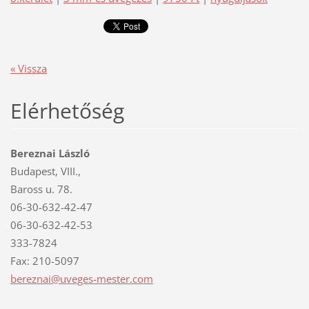
« Vissza
Elérhetőség
Bereznai László
Budapest, VIII.,
Baross u. 78.
06-30-632-42-47
06-30-632-42-53
333-7824
Fax: 210-5097
bereznai
@uveges-
mester.c
om